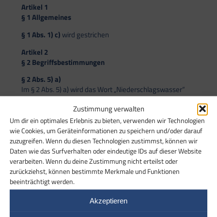
Artikel 1
§ 1 Allgemeines
§ 1 Abs. 1) c)
wird gestrichen
Artikel 2
§ 2 Begriffsbestimmungen
§ 2 Abs. 5) a)
Im § 2 Abs. 5) a) wird das Wort „Niederschlagswasser“
gestrichen.
Zustimmung verwalten
Artikel 3
Um dir ein optimales Erlebnis zu bieten, verwenden wir Technologien
§ 5 Befreiung vom Anschluss- und Benutzungszwang
wie Cookies, um Geräteinformationen zu speichern und/oder darauf
zuzugreifen. Wenn du diesen Technologien zustimmst, können wir
§ 5 Abs. 2)
wird ersatzlos gestrichen.
Daten wie das Surfverhalten oder eindeutige IDs auf dieser Website
verarbeiten. Wenn du deine Zustimmung nicht erteilst oder
Artikel 4
zurückziehst, können bestimmte Merkmale und Funktionen
§ 7 Entwässerungsantrag
beeinträchtigt werden.
§ 7 Abs. 2) a)
Die Regelung nach dem 2. Bindestrich entfällt.
Akzeptieren
Artikel 5