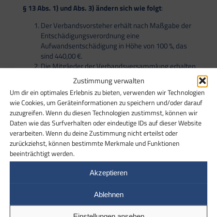
§
13 Abs. 1) und Abs. 3) ändern sich wie folgt
:
Der Verbandsvorsteher erhält nach Maßgabe der
Entschädigungsverordnung eine
Aufwandsentschädigung in Höhe von 100 %, das
sind 440,00 €.
Die Mitglieder der Verbandsversammlung erhalten
nach Maßgabe der Entschädigungsverordnung für
Zustimmung verwalten
die Teilnahme an Sitzungen der
Um dir ein optimales Erlebnis zu bieten, verwenden wir Technologien
Verbandsversammlung und des Vorstandes ein
wie Cookies, um Geräteinformationen zu speichern und/oder darauf
Sitzungsgeld in Höhe von 100 %, das sind 40,00 €.
zuzugreifen. Wenn du diesen Technologien zustimmst, können wir
Die nicht der Verbandsversammlung
Daten wie das Surfverhalten oder eindeutige IDs auf dieser Website
angehörenden Mitglieder des Vorstandes erhalten
verarbeiten. Wenn du deine Zustimmung nicht erteilst oder
nach Maßgabe der Entschädigungsverordnung für
zurückziehst, können bestimmte Merkmale und Funktionen
die Teilnahme an Sitzungen des Vorstandes und
beeinträchtigt werden.
Verbandsversammlungen ein Sitzungsgeld in
Höhe von 100 %, das sind 40,00 €.
Akzeptieren
ARTIKEL 2
Ablehnen
Einstellungen ansehen